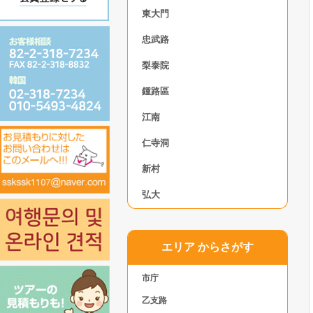
東大門
忠武路
梨泰院
鍾路區
江南
仁寺洞
新村
弘大
エリア からさがす
市庁
乙支路