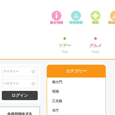
ツアー
グルメ
Tour
Food
カテゴリー
南大門
明洞
ログイン
乙支路
市庁