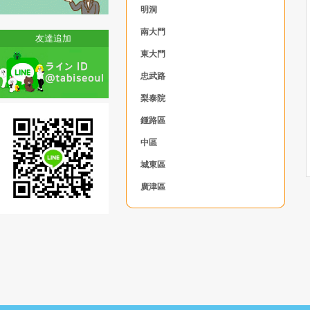
明洞
南大門
友達追加
東大門
忠武路
梨泰院
鍾路區
中區
城東區
廣津區
東大門区
中浪區
城北區
江北區
道峰區