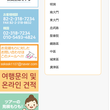
明洞
南大門
東大門
忠武路
梨泰院
鍾路區
中區
城東區
廣津區
東大門区
中浪區
城北區
江北區
道峰區