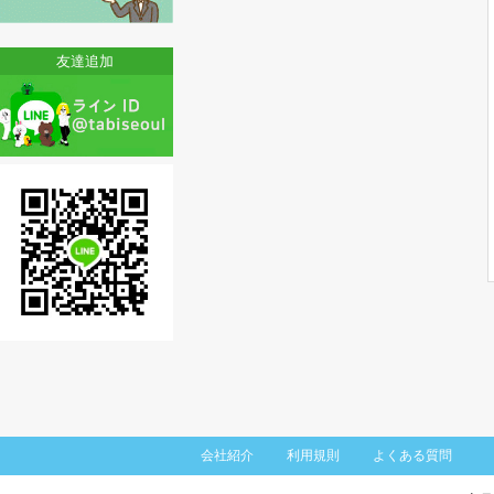
蘆原區
恩平區
友達追加
西大門區
麻浦區
陽川區
江西區
九老區
衿川區
永登浦區
銅雀區
冠岳區
瑞草區
江南區
会社紹介
利用規則
よくある質問
松坡區