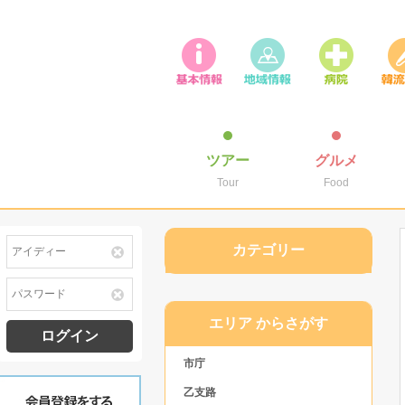
ツアー
グルメ
Tour
Food
カテゴリー
エリア からさがす
ログイン
市庁
乙支路