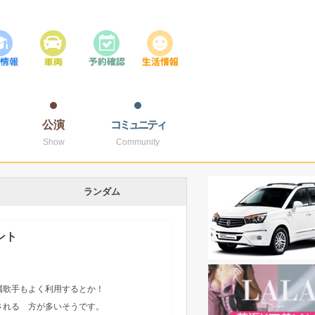
公演
コミュニティ
Show
Community
ランダム
ント
つ。
属歌手もよく利用するとか！
される 方が多いそうです。