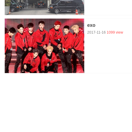
exo
2017-11-16
1099 view